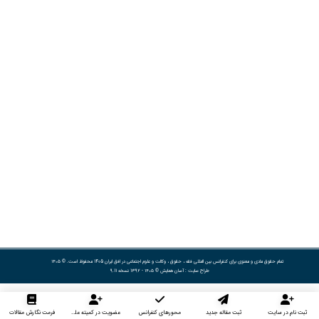
تمام حقوق مادی و معنوی برای کنفرانس بین المللی فقه ، حقوق ، وکالت و علوم اجتماعی در افق ایران 1405 محفوظ است. © ۱۴۰۵
طراح سایت :
آسان همایش
© ۱۴۰۵ - 1392 نسخه 9.11
ثبت نام در سایت
ثبت مقاله جدید
محورهای کنفرانس
عضویت در کمیته علمی داوران
فرمت نگارش مقالات