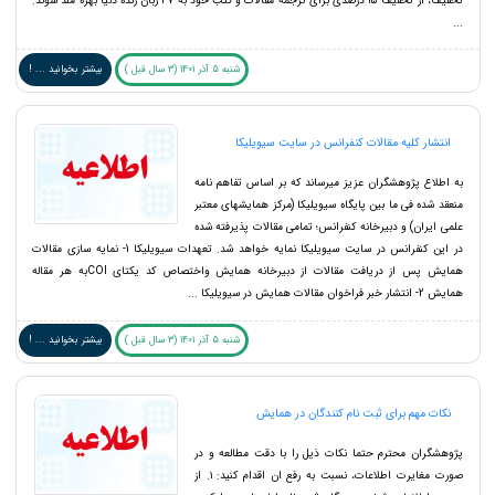
تخفیف، از تخفیف ۱۵ درصدی برای ترجمه مقالات و کتب خود به ۳۷ زبان زنده دنیا بهره مند شوند.
...
شنبه 5 آذر 1401 (3 سال قبل )
بیشتر بخوانید ... !
انتشار کلیه مقالات کنفرانس در سایت سیویلیکا
به اطلاع پژوهشگران عزیز میرساند که بر اساس تفاهم نامه
منعقد شده فی ما بین پایگاه سیویلیکا (مرکز همایشهای معتبر
علمی ایران) و دبیرخانه کنفرانس؛ تمامی مقالات پذیرفته شده
در این کنفرانس در سایت سیویلیکا نمایه خواهد شد. تعهدات سیویلیکا 1- نمایه سازی مقالات
همایش پس از دریافت مقالات از دبیرخانه همایش واختصاص کد یکتای COIبه هر مقاله
همایش 2- انتشار خبر فراخوان مقالات همایش در سیویلیکا ...
شنبه 5 آذر 1401 (3 سال قبل )
بیشتر بخوانید ... !
نکات مهم برای ثبت نام کنندگان در همایش
پژوهشگران محترم حتما نکات ذیل را با دقت مطالعه و در
صورت مغایرت اطلاعات، نسبت به رفع ان اقدام کنید: ۱. از