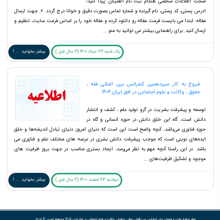
صحت اطلاعات شخصی هنگام ثبت نام اطمینان پیدا کنید؛
ادرس پستی، کد پستی، نام گیرنده و شماره تماس بصورت دقیق و خوانا درج گردد. ۲. جهت ارسال
مقاله؛ ابتدا می بایست فرمت مقاله رو دانلود کرده و مقاله خود را بر اساس فرمت سایت، تنظیم و
ارسال کنید. برای راهنمایی بیشتر می توانید به منو ...
یک شنبه 23 مرداد 1401 (3 سال قبل )
بیشتر بخوانید ... !
شروع به کار سیزدهمین کنفرانس بین المللی فقه ،
حقوق ، وکالت و علوم اجتماعی در افق ایران ۱۴۰۴
توسعه و پیشرفت بشریت در گرو تولید علم ، کشف و انتشار
دانش است، گاه این خلق دانش در حوزه انسانی و گاه در
حوزه فناوری می‌باشد، آنچه واضح است این است که دنیای امروز، دنیای تبادل اندیشه‌ها و خلق
ایده‌های نوینی است که موجب پیشرفت دانش بشری در عرصه های مختلف علم و فناوری می
باشد. در این راستا آنچه مهم به نظر می‌رسد، ایجاد بستری مناسب در جهت بروز ظرفیت های
موجود و تشکیل ظرفیت‌های ...
دوشنبه 23 اسفند 1400 (4 سال قبل )
بیشتر بخوانید ... !
تمام حقوق مادی و معنوی برای کنفرانس بین المللی فقه ، حقوق ، وکالت و علوم اجتماعی در افق ایران 1405 محفوظ است. © ۱۴۰۵