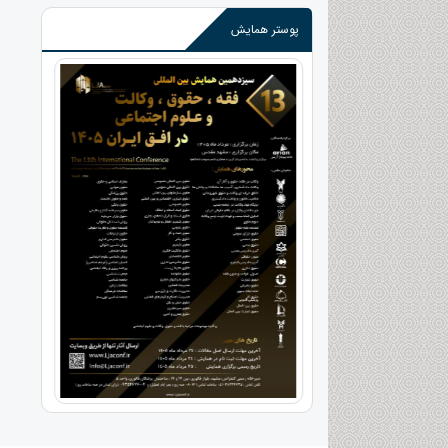
پوستر همایش
›
‹