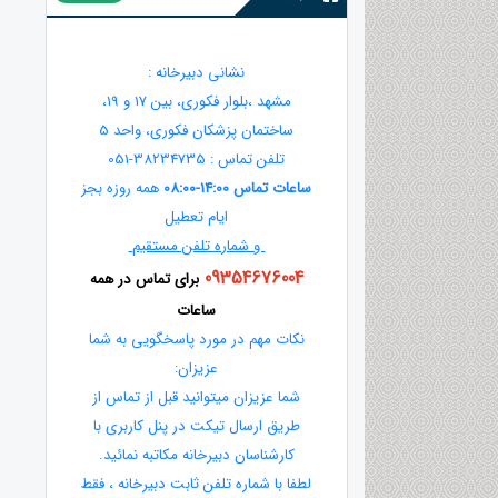
نشانی دبیرخانه :
مشهد ،بلوار فکوری، بین 17 و 19،
ساختمان پزشکان فکوری، واحد 5
تلفن تماس : 38234735-051
ساعات تماس 14:00-08:00
همه روزه بجز
ایام تعطیل
و شماره تلفن مستقیم
09354676004
برای تماس در همه
ساعات
نکات مهم در مورد پاسخگویی به شما
عزیزان:
شما عزیزان میتوانید قبل از تماس از
طریق ارسال تیکت در پنل کاربری با
کارشناسان دبیرخانه مکاتبه نمائید.
لطفا با شماره تلفن ثابت دبیرخانه ، فقط